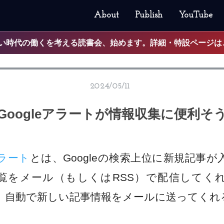
About
Publish
YouTube
0:45】読めない時代の働くを考える読書会、始めます。詳細・特設ページ
2024/05/11
Googleアラートが情報収集に便利そ
アラート
とは、Googleの検索上位に新規記事
覧をメール（もしくはRSS）で配信してく
、自動で新しい記事情報をメールに送ってくれ