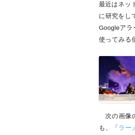
最近はネッ
に研究をし
Googl
使ってみる
次の画像の
も、「
ラー