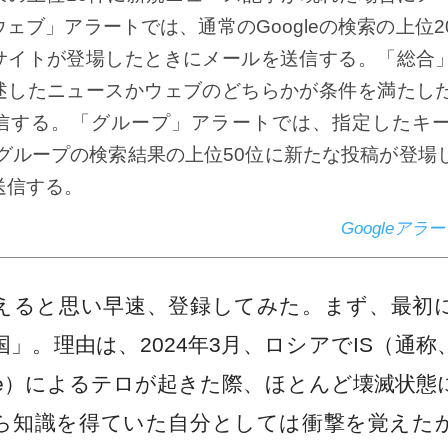
ェブ」アラートでは、通常のGoogleの検索の上位2
サイトが登場したときにメールを送信する。「総合
述したニュースかウェブのどちらかが条件を満たし
信する。「グループ」アラートでは、指定したキ
leグループの検索結果の上位50位に新たな投稿が登場
送信する。
Googleアラ
ると思い早速、登録してみた。まず、最初
」。理由は、2024年3月、ロシアでIS（通
c State）によるテロが起きた際、ほとんど壊滅状
ら知識を得ていた自分としては衝撃を覚えた