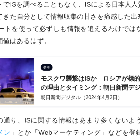
トでISを調べることもなく、ISによる日本人人
てきた自分として情報収集の甘さを痛感した出
eアラートを使って必ずしも情報を追えるわけでは
価値はあるはず。
参考
モスクワ襲撃はISか ロシアが標
の理由とタイミング：朝日新聞デ
朝日新聞デジタル（2024年4月2日）
通り、ISに関する情報はあまり多くないよ
メン
」とか「Webマーケティング」などを登