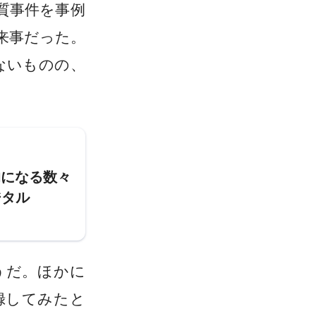
質事件を事例
来事だった。
ないものの、
的になる数々
ジタル
うだ。ほかに
録してみたと