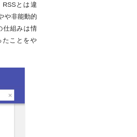
RSSとは違
やや非能動的
の仕組みは情
ったことをや