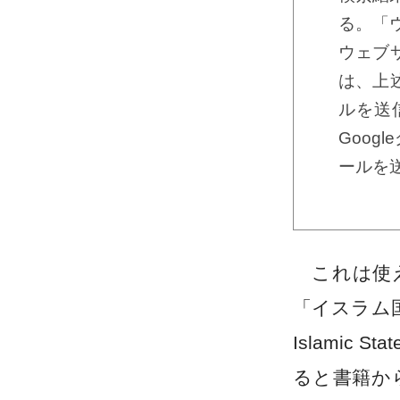
る。「ウ
ウェブ
は、上
ルを送
Goog
ールを
これは使え
「イスラム国
Islami
ると書籍か