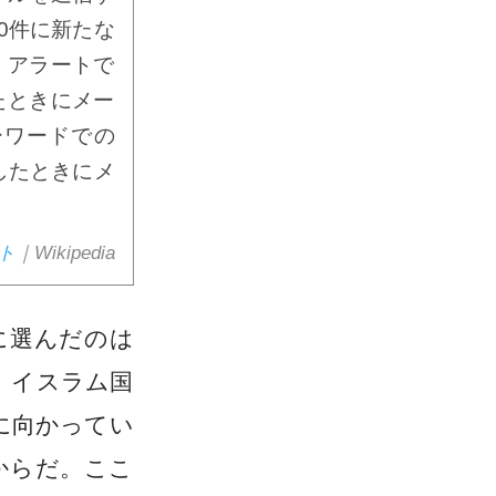
0件に新たな
」アラートで
たときにメー
ーワードでの
したときにメ
ート
｜Wikipedia
に選んだのは
称、イスラム国
態に向かってい
からだ。ここ