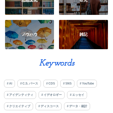
思想文化
研究
ノウハウ
雑記
Keywords
AI
C.S. パース
CDS
SNS
YouTube
アイデンティティ
イデオロギー
エッセイ
クリエイティブ
ディスコース
データ・統計