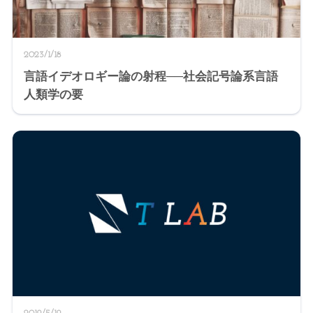
2023/1/18
言語イデオロギー論の射程──社会記号論系言語
人類学の要