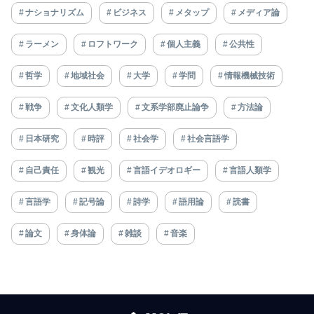
ナショナリズム
ビジネス
メタップ
メディア論
ラーメン
ロフトワーク
個人主義
公共性
哲学
地域社会
大学
学問
情報機械技術
戦争
文化人類学
文系学部廃止論争
方法論
日本研究
時評
社会学
社会言語学
自己責任
観光
言語イデオロギー
言語人類学
言語学
記号論
詩学
語用論
読書
論文
身体論
雑談
音楽