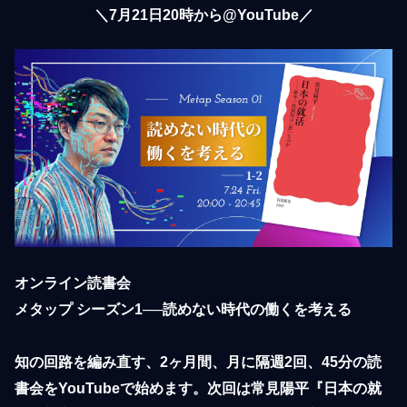
＼7月21日20時から@YouTube／
オンライン読書会

メタップ シーズン1──読めない時代の働くを考える

知の回路を編み直す、2ヶ月間、月に隔週2回、45分の読
書会をYouTubeで始めます。次回は常見陽平『日本の就