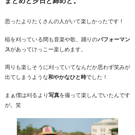
まとめと夕日と締めと。
思ったよりたくさんの人がいて楽しかったです！
稲を刈っている間も音楽や歌、踊りの
パフォーマン
ス
があってけっこー楽しめます。
周りも楽しそうに刈っていてなんだか思わず笑みが
出てしまうような
和やかなひと時
でした
！
まぁ僕は刈るより
写真
を撮って楽しんでいたんです
が。笑