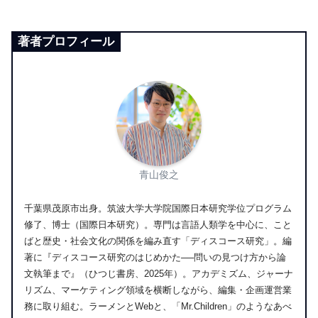
著者プロフィール
青山俊之
千葉県茂原市出身。筑波大学大学院国際日本研究学位プログラム
修了、博士（国際日本研究）。専門は言語人類学を中心に、こと
ばと歴史・社会文化の関係を編み直す「ディスコース研究」。編
著に『ディスコース研究のはじめかた──問いの見つけ方から論
文執筆まで』（ひつじ書房、2025年）。アカデミズム、ジャーナ
リズム、マーケティング領域を横断しながら、編集・企画運営業
務に取り組む。ラーメンとWebと、「Mr.Children」のようなあべ