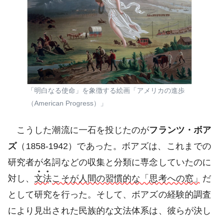
「明白なる使命」を象徴する絵画「アメリカの進歩
（American Progress）」
こうした潮流に一石を投じたのが
フランツ・ボア
ズ
（1858-1942）であった。ボアズは、これまでの
研究者が名詞などの収集と分類に専念していたのに
対し、
文法
こそが人間の習慣的な「思考への窓」
だ
として研究を行った。そして、ボアズの経験的調査
により見出された民族的な文法体系は、彼らが決し