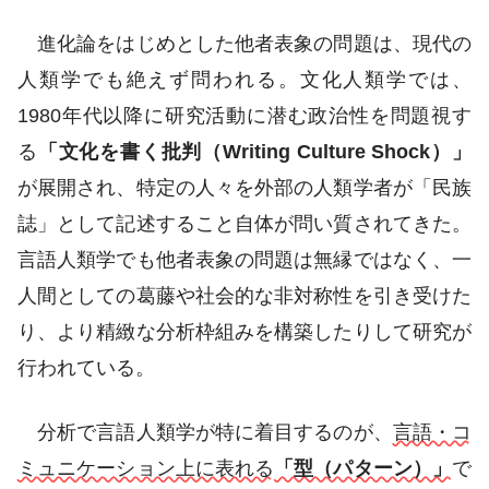
進化論をはじめとした他者表象の問題は、現代の
人類学でも絶えず問われる。文化人類学では、
1980年代以降に研究活動に潜む政治性を問題視す
る
「文化を書く批判（Writing Culture Shock）」
が展開され、特定の人々を外部の人類学者が「民族
誌」として記述すること自体が問い質されてきた。
言語人類学でも他者表象の問題は無縁ではなく、一
人間としての葛藤や社会的な非対称性を引き受けた
り、より精緻な分析枠組みを構築したりして研究が
行われている。
分析で言語人類学が特に着目するのが、
言語・コ
ミュニケーション上に表れる
「型（パターン）」
で