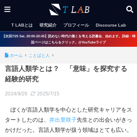
T LABとは
研究紹介
プロフィール
Discourse Lab
【次回7/25 Sat. 20:00-20:45】読めない時代の働くを考える読書会、始めます。詳細・特
設ページはこちらをクリック。@YouTubeライブ
ホーム
ことばと人
言語人類学とは？ 「意味」を探究する
経験的研究
2024/9/29
2025/7/15
ぼくが言語人類学を中心とした研究キャリアをス
タートしたのは、
井出里咲子
先生との出会いがきっ
かけだった。言語人類学が扱う領域はとても広い。