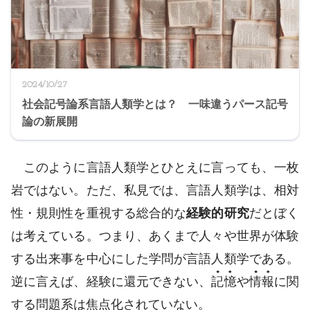
2024/10/27
社会記号論系言語人類学とは？ 一味違うパース記号
論の新展開
このように言語人類学とひとえに言っても、一枚
岩ではない。ただ、私見では、言語人類学は、相対
性・規則性を重視する総合的な
経験的研究
だとぼく
は考えている。つまり、あくまで人々や世界が体験
する出来事を中心にした学問が言語人類学である。
逆に言えば、経験に還元できない、
記憶
や
情報
に関
する問題系は焦点化されていない。