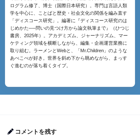
ログラム修了、博士（国際日本研究）。専門は言語人類
学を中心に、ことばと歴史・社会文化の関係を編み直す
「ディスコース研究」。編著に『ディスコース研究のは
じめかた──問いの見つけ方から論文執筆まで』（ひつじ
書房、2025年）。アカデミズム、ジャーナリズム、マー
ケティング領域を横断しながら、編集・企画運営業務に
取り組む。ラーメンとWebと、「Mr.Children」のような
あべこべが好き。世界を斜め下から眺めながら、まっす
ぐ進むのが落ち着くタイプ。
コメントを残す