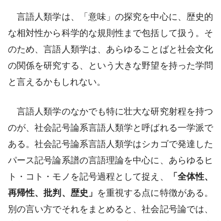
言語人類学は、「意味」の探究を中心に、歴史的
な相対性から科学的な規則性まで包括して扱う。そ
のため、言語人類学は、あらゆることばと社会文化
の関係を研究する、という大きな野望を持った学問
と言えるかもしれない。
言語人類学のなかでも特に壮大な研究射程を持つ
のが、社会記号論系言語人類学と呼ばれる一学派で
ある。社会記号論系言語人類学はシカゴで発達した
パース記号論系譜の言語理論を中心に、あらゆるヒ
ト・コト・モノを記号過程として捉え、
「全体性、
再帰性、批判、歴史」
を重視する点に特徴がある。
別の言い方でそれをまとめると、社会記号論では、