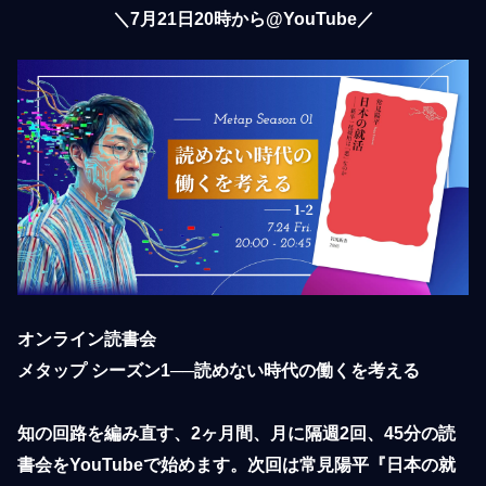
＼7月21日20時から@YouTube／
オンライン読書会

メタップ シーズン1──読めない時代の働くを考える

知の回路を編み直す、2ヶ月間、月に隔週2回、45分の読
書会をYouTubeで始めます。次回は常見陽平『日本の就