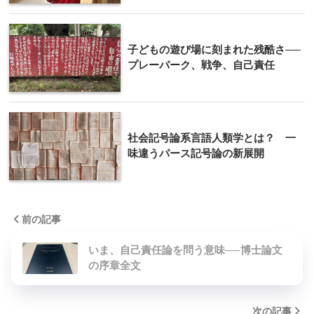
子どもの遊び場に刻まれた残酷さ──
プレーパーク、戦争、自己責任
社会記号論系言語人類学とは？ 一
味違うパース記号論の新展開
前の記事
いま、自己責任論を問う意味──博士論文
の序章全文
次の記事