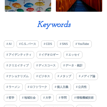
Keywords
AI
C.S. パース
CDS
SNS
YouTube
アイデンティティ
イデオロギー
エッセイ
クリエイティブ
ディスコース
データ・統計
ナショナリズム
ビジネス
メタップ
メディア論
ラーメン
ロフトワーク
個人主義
公共性
哲学
地域社会
大学
学問
情報機械技術