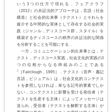
いう3つの仕方で現れる．フェアクラフ
（2012）の弁証法的アプローチは，言語（社会
構造）と社会的出来事（テクスト）とそれらを
媒介する中間的な実体として存在する社会的実
践（ジャンル，ディスコース群，スタイル）を
構築するディスコースの秩序の弁証法的な関係
を分析することを可能にする．
一方，コミュニケーション的出来事とは，テ
クスト，ディスコース実践，社会文化的実践の3
つの位相からなる枠組みのことである
2
［Fairclough，1995］．テクスト（音声・書記
言語，ビジュアル）は，社会文化的コンテクス
トを参照しなければ，単なる記号的要素でしか
ない．コンテクストに影響を受ける発信者（テ
クストを生産する主体）によってメッセージは
送られ，受信者（テクストを解釈する主体）が