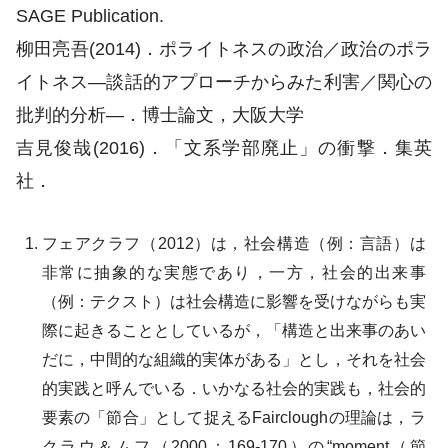
SAGE Publication.
柳田亮吾(2014)．ポライトネスの政治／政治のポラ
イトネス―談話的アプローチからみた利害／関心の
批判的分析―．博士論文，大阪大学
吉見俊哉(2016)．「文系学部廃止」の衝撃．集英
社．
フェアクラフ（2012）は，社会構造（例：言語）は
非常に抽象的な実態であり，一方，社会的出来事
（例：テクスト）は社会構造に影響を受けながらも実
際に起きることとしているが，「構造と出来事のあい
だに，中間的な組織的実体がある」とし，それを社会
的実践と呼んでいる．いかなる社会的実践も，社会的
要素の「節合」として捉えるFaircloughの理論は，ラ
クラウ＆ムフ（2000：169-170）の“moment（節