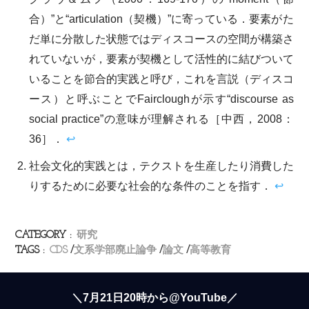
合）”と“articulation（契機）”に寄っている．要素がた
だ単に分散した状態ではディスコースの空間が構築さ
れていないが，要素が契機として活性的に結びついて
いることを節合的実践と呼び，これを言説（ディスコ
ース）と呼ぶことでFaircloughが示す“discourse as
social practice”の意味が理解される［中西，2008：
36］．
↩︎
社会文化的実践とは，テクストを生産したり消費した
りするために必要な社会的な条件のことを指す．
↩︎
CATEGORY :
研究
TAGS :
CDS
文系学部廃止論争
論文
高等教育
＼7月21日20時から@YouTube／