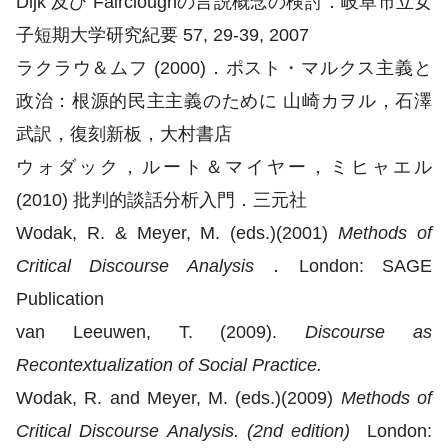
Dijk 及び Faircloughの言説概念の検討．岐阜市立女
子短期大学研究紀要 57, 29-39, 2007
ラクラウ＆ムフ (2000)．ポスト・マルクス主義と
政治：根源的民主主義のために 山崎カヲル，石澤
武訳，復刻新板，大村書店
ウォダック，ルート＆マイヤー，ミヒャエル
(2010) 批判的談話分析入門．三元社
Wodak, R. & Meyer, M. (eds.)(2001)
Methods of
Critical Discourse Analysis
．London: SAGE
Publication
van Leeuwen, T. (2009).
Discourse as
Recontextualization of Social Practice.
Wodak, R. and Meyer, M. (eds.)(2009)
Methods of
Critical Discourse Analysis. (2nd edition)
London: