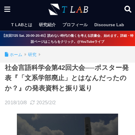
T LABとは
研究紹介
プロフィール
Discourse Lab
【次回7/25 Sat. 20:00-20:45】読めない時代の働くを考える読書会、始めます。詳細・特
設ページはこちらをクリック。@YouTubeライブ
ホーム
研究
社会言語科学会第42回大会──ポスター発
表『「文系学部廃止」とはなんだったの
か？』の発表資料と振り返り
2018/10/8
2025/2/2