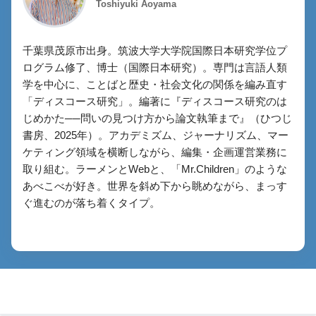
Toshiyuki Aoyama
千葉県茂原市出身。筑波大学大学院国際日本研究学位プ
ログラム修了、博士（国際日本研究）。専門は言語人類
学を中心に、ことばと歴史・社会文化の関係を編み直す
「ディスコース研究」。編著に『ディスコース研究のは
じめかた──問いの見つけ方から論文執筆まで』（ひつじ
書房、2025年）。アカデミズム、ジャーナリズム、マー
ケティング領域を横断しながら、編集・企画運営業務に
取り組む。ラーメンとWebと、「Mr.Children」のような
あべこべが好き。世界を斜め下から眺めながら、まっす
ぐ進むのが落ち着くタイプ。