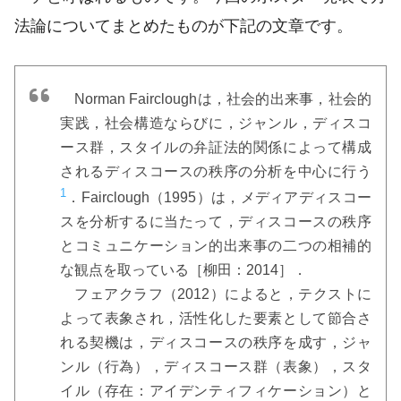
法論についてまとめたものが下記の文章です。
Norman Faircloughは，社会的出来事，社会的
実践，社会構造ならびに，ジャンル，ディスコ
ース群，スタイルの弁証法的関係によって構成
されるディスコースの秩序の分析を中心に行う
1
．Fairclough（1995）は，メディアディスコー
スを分析するに当たって，ディスコースの秩序
とコミュニケーション的出来事の二つの相補的
な観点を取っている［柳田：2014］．
フェアクラフ（2012）によると，テクストに
よって表象され，活性化した要素として節合さ
れる契機は，ディスコースの秩序を成す，ジャ
ンル（行為），ディスコース群（表象），スタ
イル（存在：アイデンティフィケーション）と