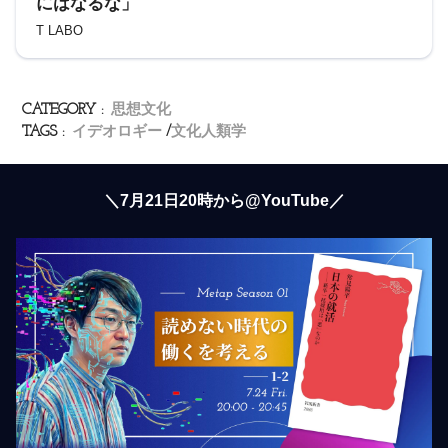
にはなるな」
T LABO
CATEGORY :
思想文化
TAGS :
イデオロギー
文化人類学
＼7月21日20時から@YouTube／