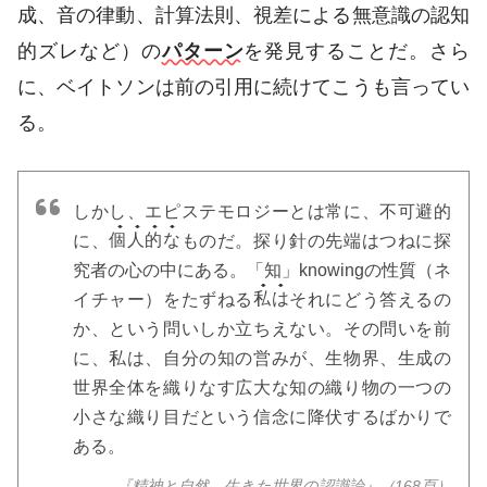
成、音の律動、計算法則、視差による無意識の認知
的ズレなど）の
パターン
を発見することだ。さら
に、ベイトソンは前の引用に続けてこうも言ってい
る。
しかし、エピステモロジーとは常に、不可避的
に、
個人的な
ものだ。探り針の先端はつねに探
究者の心の中にある。「知」knowingの性質（ネ
イチャー）をたずねる
私は
それにどう答えるの
か、という問いしか立ちえない。その問いを前
に、私は、自分の知の営みが、生物界、生成の
世界全体を織りなす広大な知の織り物の一つの
小さな織り目だという信念に降伏するばかりで
ある。
『精神と自然 生きた世界の認識論』（168頁）