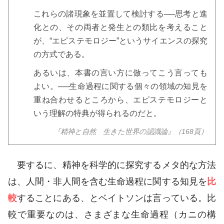
これらの諸現象を並置して検討する──思考と進
化との、その両者と発生との類比を考えること
が、“エピステモロジー”というサイエンスの探究
の方式である。
あるいは、本書の言い方に倣ってこう言っても
よい。──生命過程に関する個々の領域の知見を
重ね合わせるところから、エピステモロジーと
いう理解の特典が得られるのだと。
『精神と自然 生きた世界の認識論』（168頁）
要するに、精神を科学的に探究するメタ的な方法
は、人間・非人間を含む生命過程に関する知見を
比
較
することにある、とベイトソンは言っている。比
較で重要なのは、さまざまな生命過程（カニの構