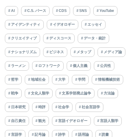
AI
C.S. パース
CDS
SNS
YouTube
アイデンティティ
イデオロギー
エッセイ
クリエイティブ
ディスコース
データ・統計
ナショナリズム
ビジネス
メタップ
メディア論
ラーメン
ロフトワーク
個人主義
公共性
哲学
地域社会
大学
学問
情報機械技術
戦争
文化人類学
文系学部廃止論争
方法論
日本研究
時評
社会学
社会言語学
自己責任
観光
言語イデオロギー
言語人類学
言語学
記号論
詩学
語用論
読書