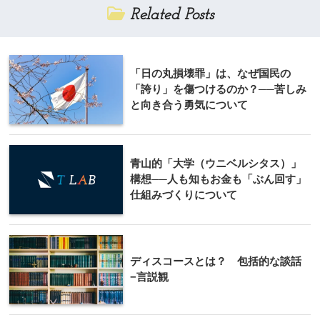
Related Posts
「日の丸損壊罪」は、なぜ国民の
「誇り」を傷つけるのか？──苦しみ
と向き合う勇気について
青山的「大学（ウニベルシタス）」
構想──人も知もお金も「ぶん回す」
仕組みづくりについて
ディスコースとは？ 包括的な談話
−言説観