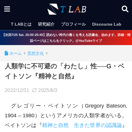
T LABとは
研究紹介
プロフィール
Discourse Lab
【次回7/25 Sat. 20:00-20:45】読めない時代の働くを考える読書会、始めます。詳細・特
設ページはこちらをクリック。@YouTubeライブ
ホーム
思想文化
人類学に不可避の「わたし」性──G・ベ
イトソン『精神と自然』
2022/12/31
2025/6/3
グレゴリー・ベイトソン（Gregory Bateson,
1904 – 1980）というアメリカの人類学者がいる。
ベイトソンは『
精神と自然 生きた世界の認識論
』