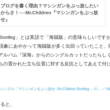
ブログを書く理由？マシンガンをぶっ放したい
からさ！──Mr.Children『マシンガンをぶっ放
せ』
Bootleg」とは英語で「海賊版」の意味
らしいです
現象にあやかって海賊版が多く出回っていたこと、
アルバム『深海』からのシングルカットだったらし
ちの置かれた立ち位置に対する反抗としてあえて付
enのシングル「マシンガンをぶっ放せ -Mr.Children Bootleg-」の… – Y
によると、