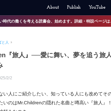
About
Publish
YouTube
0:45】読めない時代の働くを考える読書会、始めます。詳細・特設ページ
ばと人
ildren『旅人』──愛に舞い、夢を追う
み
025/2/2
ない人にご紹介したい、知っている人にも改めてそ
いのはMr.Childrenの隠れた名曲と噂高い『旅人』