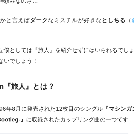
神頼みなのさ…
かと言えば
ダーク
なミスチルが好きな
としちる
（
な僕としては『旅人』を紹介せずにはいられるでし
ないでしょう！
dren『旅人』とは？
996年8月に発売された12枚目のシングル
『マシンガン
Bootleg-』
に収録されたカップリング曲の一つです。