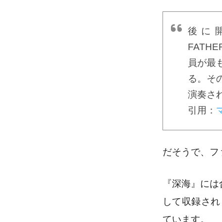
後に開
FATH
員が最
る。その後
演奏さ
引用：
マ
だそうで、フ
『深海』には
して収録され
ています。