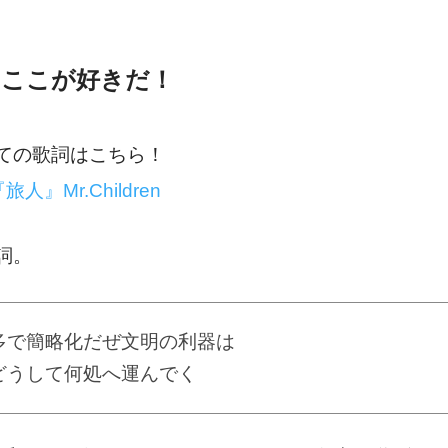
のここが好きだ！
ての歌詞はこちら！
t『旅人』Mr.Children
詞。
多で簡略化だぜ文明の利器は
どうして何処へ運んでく