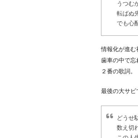
うつむ
転ばぬ
でも心
情報化が進む
歯車の中で忘
２番の歌詞
。
最後の大サビ
どうせ
数え切
この人