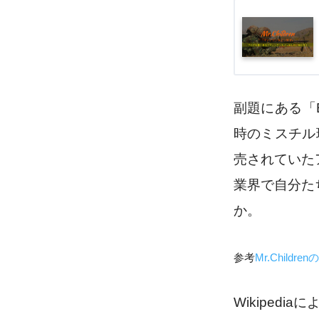
副題にある
「
時のミスチル
売されていた
業界で自分た
か。
参考
Mr.Childr
Wikipedia