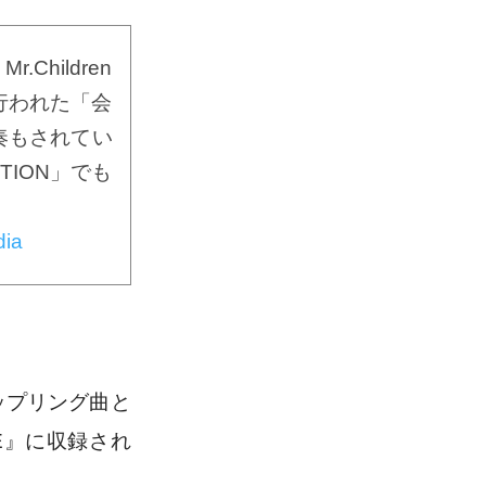
ldren
に行われた「会
奏もされてい
CTION」でも
ia
ップリング曲と
E』に収録され