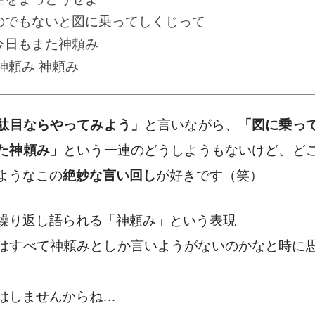
のでもないと図に乗ってしくじって
今日もまた神頼み
神頼み 神頼み
駄目ならやってみよう」
と言いながら、
「図に乗っ
た神頼み」
という
一連のどうしようもないけど、ど
ようなこの
絶妙な言い回し
が好きです
（笑）
繰り返し語られる「神頼み」という表現。
はすべて神頼みとしか言いようがないのかなと時に
はしませんからね…