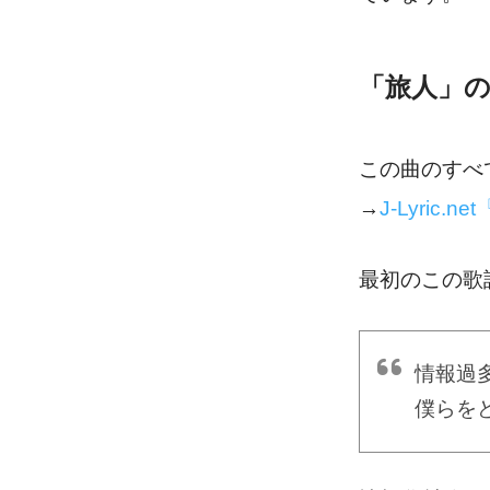
「旅人」
この曲のすべ
→
J-Lyric.ne
最初のこの歌
情報過
僕らを