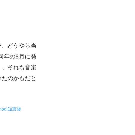
が、どうやら当
同年の6月に発
く、それも音楽
けたのかもだと
ahoo!知恵袋