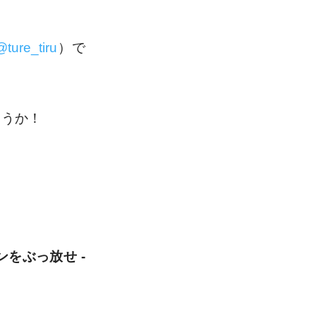
@ture_tiru
）で
ょうか！
をぶっ放せ -