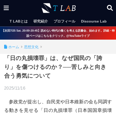
T LABとは
研究紹介
プロフィール
Discourse Lab
【次回7/25 Sat. 20:00-20:45】読めない時代の働くを考える読書会、始めます。詳細・特
設ページはこちらをクリック。@YouTubeライブ
ホーム
思想文化
「日の丸損壊罪」は、なぜ国民の「誇
り」を傷つけるのか？──苦しみと向き
合う勇気について
2025/11/16
参政党が提出し、自民党や日本維新の会も同調す
る動きを見せる「日の丸損壊罪（日本国国章損壊