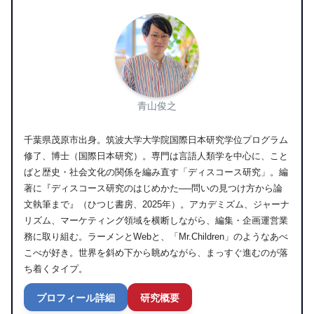
青山俊之
千葉県茂原市出身。筑波大学大学院国際日本研究学位プログラム
修了、博士（国際日本研究）。専門は言語人類学を中心に、こと
ばと歴史・社会文化の関係を編み直す「ディスコース研究」。編
著に『ディスコース研究のはじめかた──問いの見つけ方から論
文執筆まで』（ひつじ書房、2025年）。アカデミズム、ジャーナ
リズム、マーケティング領域を横断しながら、編集・企画運営業
務に取り組む。ラーメンとWebと、「Mr.Children」のようなあべ
こべが好き。世界を斜め下から眺めながら、まっすぐ進むのが落
ち着くタイプ。
プロフィール詳細
研究概要