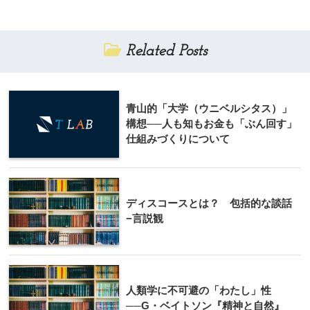
Related Posts
青山的「大学（ウニベルシタス）」
構想──人も知もお金も「ぶん回す」
仕組みづくりについて
ディスコースとは？ 包括的な談話
−言説観
人類学に不可避の「わたし」性
──G・ベイトソン『精神と自然』