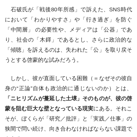
石破氏が「戦後80年所感」で訴えた、SNS時代
において「わかりやすさ」や「行き過ぎ」を防ぐ
「中間層」 の必要性や、メディアは「公器」であ
り、社会の「木鐸」であるとし、さらに政治的な
「傾聴」を訴えるのは、失われた「公」を取り戻そ
うとする啓蒙的な試みだろう。
しかし、彼が直面している困難（＝なぜその彼自
身の“正論”自体も政治的に通じないのか）とは、
「ニヒリズムが蔓延した土壌」そのものが、彼の啓
蒙を阻む巨大な壁となっている現実
にある。それこ
そが、ぼくらが「研究／批評」と「実践／仕事」の
狭間で問い続け、向き合わなければならない課題で