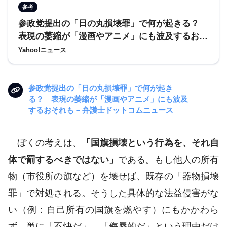
参考
参政党提出の「日の丸損壊罪」で何が起きる？
表現の萎縮が「漫画やアニメ」にも波及するおそ
れも（弁護士ドットコムニュース） – Yahoo!ニ
Yahoo!ニュース
ュース
参政党提出の「日の丸損壊罪」で何が起き
る？ 表現の萎縮が「漫画やアニメ」にも波及
するおそれも – 弁護士ドットコムニュース
ぼくの考えは、
「国旗損壊という行為を、それ自
体で罰するべきではない」
である。もし他人の所有
物（市役所の旗など）を壊せば、既存の「器物損壊
罪」で対処される。そうした具体的な法益侵害がな
い（例：自己所有の国旗を燃やす）にもかかわら
ず、単に「不快だ」、「侮辱的だ」という理由だけ