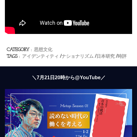
CATEGORY :
思想文化
TAGS :
アイデンティティ
ナショナリズム
日本研究
時評
＼7月21日20時から@YouTube／